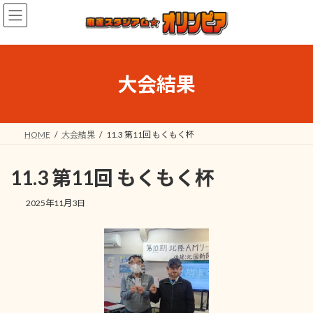
コ
ナ
ン
ビ
テ
ゲ
ン
ー
ツ
シ
へ
ョ
大会結果
ス
ン
キ
に
ッ
移
プ
動
HOME
大会結果
11.3 第11回 もくもく杯
11.3 第11回 もくもく杯
2025年11月3日