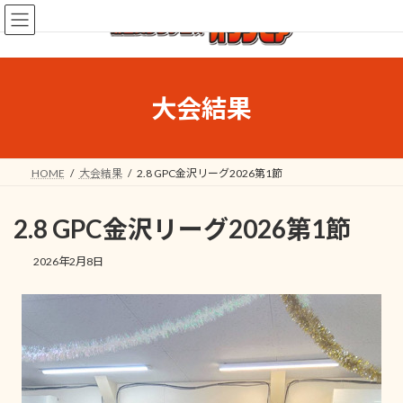
コ
ナ
ン
ビ
テ
ゲ
ン
ー
ツ
シ
へ
ョ
大会結果
ス
ン
キ
に
ッ
移
プ
動
HOME
大会結果
2.8 GPC金沢リーグ2026第1節
2.8 GPC金沢リーグ2026第1節
2026年2月8日