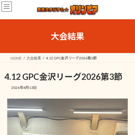
コ
ナ
ン
ビ
テ
ゲ
ン
ー
ツ
シ
へ
ョ
大会結果
ス
ン
キ
に
ッ
移
プ
動
HOME
大会結果
4.12 GPC金沢リーグ2026第3節
4.12 GPC金沢リーグ2026第3節
2026年4月13日